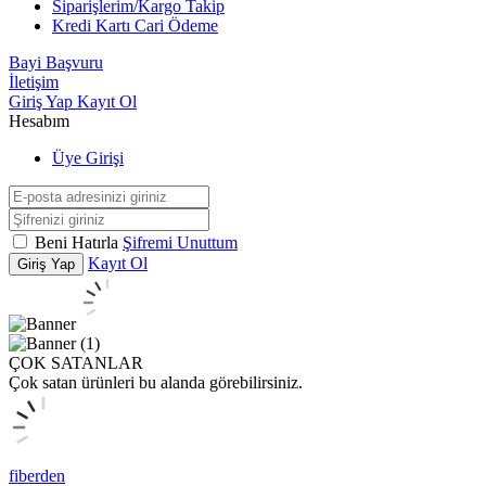
Siparişlerim/Kargo Takip
Kredi Kartı Cari Ödeme
Bayi Başvuru
İletişim
Giriş Yap
Kayıt Ol
Hesabım
Üye Girişi
Beni Hatırla
Şifremi Unuttum
Kayıt Ol
Giriş Yap
ÇOK SATANLAR
Çok satan ürünleri bu alanda görebilirsiniz.
fiberden