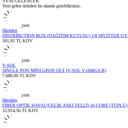
YENİ GELENLER
Yeni gelen ürünleri bu alanda görebilirsiniz.
yeni
fiberden
DİSTRİBUTİON BOX (DAĞITIM KUTUSU) 1/8 SPLİTTER U
301,92
TL
KDV
yeni
V-SOL
SİNGLE PON MİNİ GPON OLT (V-SOL V1600GS-R)
7.680,00
TL
KDV
yeni
fiberden
FİBER OPTİK HAVAİ (ÇELİK ASKI TELLİ) 16 CORE (TÜPLÜ)
32.914,56
TL
KDV