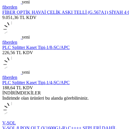
yeni
fiberden
FİBER OPTİK HAVAİ ÇELİK ASKI TELLİ (G.567A1) SİYAH 4
9.051,36
TL
KDV
yeni
fiberden
PLC Splitter Kaset Tipi-1/8-SC/APC
226,56
TL
KDV
yeni
fiberden
PLC Splitter Kaset Tipi-1/4-SC/APC
188,64
TL
KDV
İNDİRİMDEKİLER
İndirimde olan ürünleri bu alanda görebilirsiniz.
V-SOL
V-SOL 8 PON OLT (V1600G1-R) C++++ SFPLERİ DAHİL