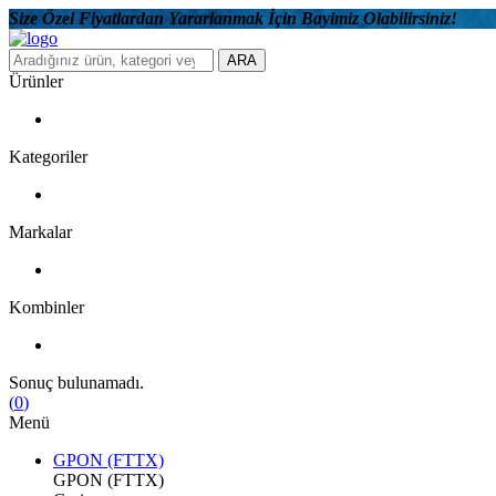
Size Özel Fiyatlardan Yararlanmak İçin Bayimiz Olabilirsiniz!
ARA
Ürünler
Kategoriler
Markalar
Kombinler
Sonuç bulunamadı.
(
0
)
Menü
GPON (FTTX)
GPON (FTTX)