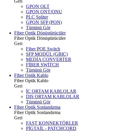
Geri
GPON OLT
GPON ONT/ONU
PLC Spliter
GPON SFP (PON)
Tümünü Gör
Fiber Optik Dönüştürücüler
Fiber Optik Dönüştürücüler
Geri
Fiber POE Switch
SFP MODÜL (GBIC)
MEDİA CONVERTER
FİBER SWİTCH
Tümünü Gör
Fiber Optik Kablo
Fiber Optik Kablo
Geri
İÇ ORTAM KABLOLAR
DIŞ ORTAM KABLOLAR
Tümünü Gör
Fiber Optik Sonlandırma
Fiber Optik Sonlandırma
Geri
FAST KONNEKTÖRLER
PİGTAİL - PATCHCORD