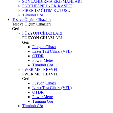
SONLANDIRMA EKİPMANLARI
PATCHPANEL - EK KASETİ
FİBER DAĞITIM KUTUSU
Tümünü Gör
Test ve Ölçüm Cihazları
Test ve Ölçüm Cihazları
Geri
FÜZYON CİHAZLARI
FÜZYON CİHAZLARI
Geri
Füzyon Cihazı
Lazer Test Cihazı (VFL)
OTDR
Power Metre
Tümünü Gör
PWER METRE+VFL
PWER METRE+VFL
Geri
Füzyon Cihazı
Lazer Test Cihazı (VFL)
OTDR
Power Metre
Tümünü Gör
Tümünü Gör