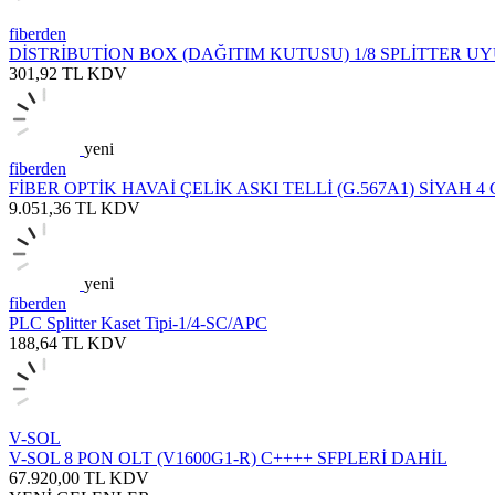
fiberden
DİSTRİBUTİON BOX (DAĞITIM KUTUSU) 1/8 SPLİTTER U
301,92
TL
KDV
yeni
fiberden
FİBER OPTİK HAVAİ ÇELİK ASKI TELLİ (G.567A1) SİYAH 4
9.051,36
TL
KDV
yeni
fiberden
PLC Splitter Kaset Tipi-1/4-SC/APC
188,64
TL
KDV
V-SOL
V-SOL 8 PON OLT (V1600G1-R) C++++ SFPLERİ DAHİL
67.920,00
TL
KDV