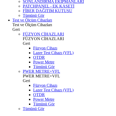
SONLANDIRMA EKİPMANLARI
PATCHPANEL - EK KASETİ
FİBER DAĞITIM KUTUSU
Tümünü Gör
Test ve Ölçüm Cihazları
Test ve Ölçüm Cihazları
Geri
FÜZYON CİHAZLARI
FÜZYON CİHAZLARI
Geri
Füzyon Cihazı
Lazer Test Cihazı (VFL)
OTDR
Power Metre
Tümünü Gör
PWER METRE+VFL
PWER METRE+VFL
Geri
Füzyon Cihazı
Lazer Test Cihazı (VFL)
OTDR
Power Metre
Tümünü Gör
Tümünü Gör