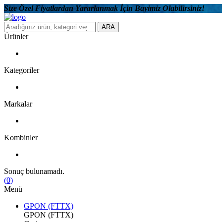
Size Özel Fiyatlardan Yararlanmak İçin Bayimiz Olabilirsiniz!
ARA
Ürünler
Kategoriler
Markalar
Kombinler
Sonuç bulunamadı.
(
0
)
Menü
GPON (FTTX)
GPON (FTTX)