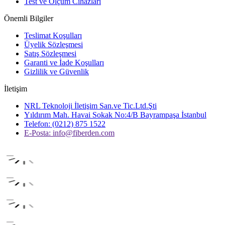
Test ve Ölçüm Cihazları
Önemli Bilgiler
Teslimat Koşulları
Üyelik Sözleşmesi
Satış Sözleşmesi
Garanti ve İade Koşulları
Gizlilik ve Güvenlik
İletişim
NRL Teknoloji İletişim San.ve Tic.Ltd.Şti
Yıldırım Mah. Havai Sokak No:4/B Bayrampaşa İstanbul
Telefon: (0212) 875 1522
E-Posta:
info@fiberden.com