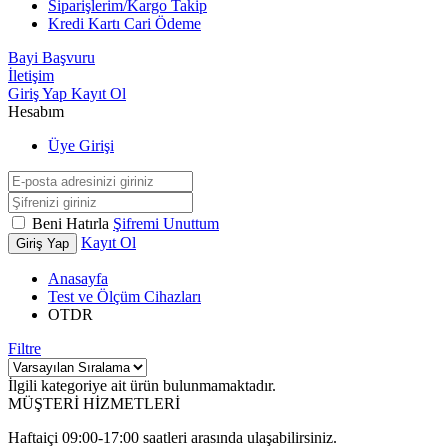
Siparişlerim/Kargo Takip
Kredi Kartı Cari Ödeme
Bayi Başvuru
İletişim
Giriş Yap
Kayıt Ol
Hesabım
Üye Girişi
Beni Hatırla
Şifremi Unuttum
Kayıt Ol
Giriş Yap
Anasayfa
Test ve Ölçüm Cihazları
OTDR
Filtre
İlgili kategoriye ait ürün bulunmamaktadır.
MÜŞTERİ HİZMETLERİ
Haftaiçi 09:00-17:00 saatleri arasında ulaşabilirsiniz.