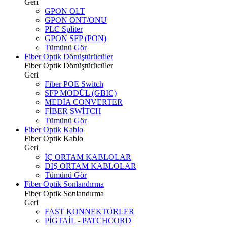
Geri
GPON OLT
GPON ONT/ONU
PLC Spliter
GPON SFP (PON)
Tümünü Gör
Fiber Optik Dönüştürücüler
Fiber Optik Dönüştürücüler
Geri
Fiber POE Switch
SFP MODÜL (GBIC)
MEDİA CONVERTER
FİBER SWİTCH
Tümünü Gör
Fiber Optik Kablo
Fiber Optik Kablo
Geri
İÇ ORTAM KABLOLAR
DIŞ ORTAM KABLOLAR
Tümünü Gör
Fiber Optik Sonlandırma
Fiber Optik Sonlandırma
Geri
FAST KONNEKTÖRLER
PİGTAİL - PATCHCORD