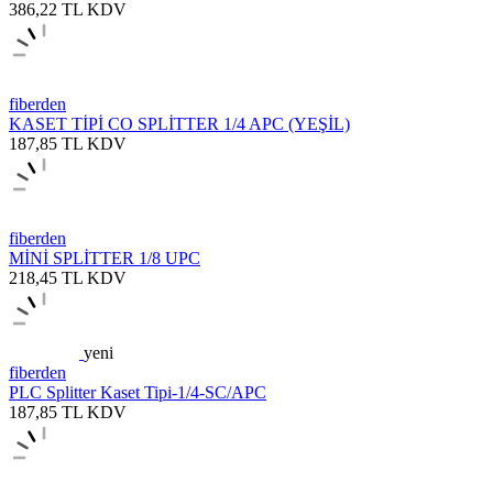
386,22
TL
KDV
fiberden
KASET TİPİ CO SPLİTTER 1/4 APC (YEŞİL)
187,85
TL
KDV
fiberden
MİNİ SPLİTTER 1/8 UPC
218,45
TL
KDV
yeni
fiberden
PLC Splitter Kaset Tipi-1/4-SC/APC
187,85
TL
KDV