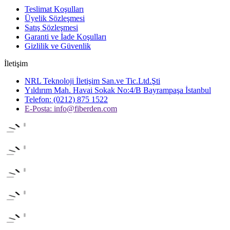
Teslimat Koşulları
Üyelik Sözleşmesi
Satış Sözleşmesi
Garanti ve İade Koşulları
Gizlilik ve Güvenlik
İletişim
NRL Teknoloji İletişim San.ve Tic.Ltd.Şti
Yıldırım Mah. Havai Sokak No:4/B Bayrampaşa İstanbul
Telefon: (0212) 875 1522
E-Posta:
info@fiberden.com