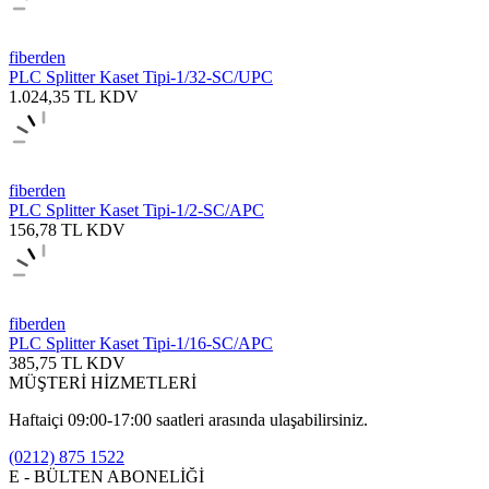
fiberden
PLC Splitter Kaset Tipi-1/32-SC/UPC
1.024,35
TL
KDV
fiberden
PLC Splitter Kaset Tipi-1/2-SC/APC
156,78
TL
KDV
fiberden
PLC Splitter Kaset Tipi-1/16-SC/APC
385,75
TL
KDV
MÜŞTERİ HİZMETLERİ
Haftaiçi 09:00-17:00 saatleri arasında ulaşabilirsiniz.
(0212) 875 1522
E - BÜLTEN ABONELİĞİ