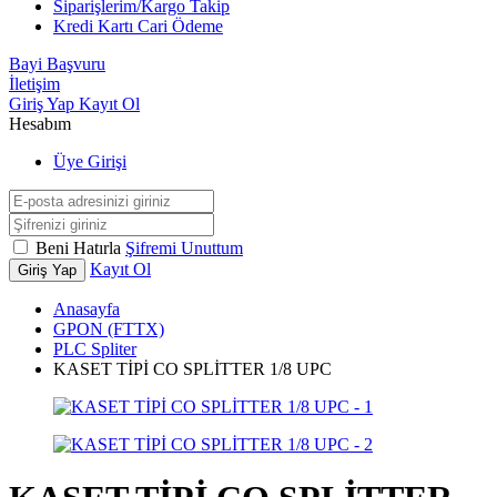
Siparişlerim/Kargo Takip
Kredi Kartı Cari Ödeme
Bayi Başvuru
İletişim
Giriş Yap
Kayıt Ol
Hesabım
Üye Girişi
Beni Hatırla
Şifremi Unuttum
Kayıt Ol
Giriş Yap
Anasayfa
GPON (FTTX)
PLC Spliter
KASET TİPİ CO SPLİTTER 1/8 UPC