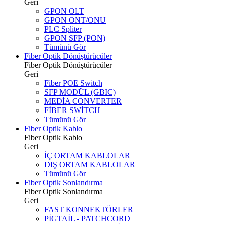
Geri
GPON OLT
GPON ONT/ONU
PLC Spliter
GPON SFP (PON)
Tümünü Gör
Fiber Optik Dönüştürücüler
Fiber Optik Dönüştürücüler
Geri
Fiber POE Switch
SFP MODÜL (GBIC)
MEDİA CONVERTER
FİBER SWİTCH
Tümünü Gör
Fiber Optik Kablo
Fiber Optik Kablo
Geri
İÇ ORTAM KABLOLAR
DIŞ ORTAM KABLOLAR
Tümünü Gör
Fiber Optik Sonlandırma
Fiber Optik Sonlandırma
Geri
FAST KONNEKTÖRLER
PİGTAİL - PATCHCORD