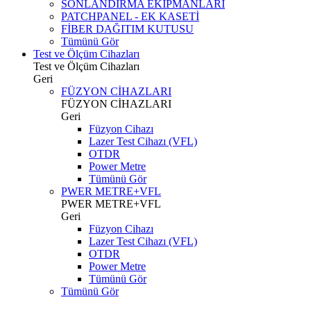
SONLANDIRMA EKİPMANLARI
PATCHPANEL - EK KASETİ
FİBER DAĞITIM KUTUSU
Tümünü Gör
Test ve Ölçüm Cihazları
Test ve Ölçüm Cihazları
Geri
FÜZYON CİHAZLARI
FÜZYON CİHAZLARI
Geri
Füzyon Cihazı
Lazer Test Cihazı (VFL)
OTDR
Power Metre
Tümünü Gör
PWER METRE+VFL
PWER METRE+VFL
Geri
Füzyon Cihazı
Lazer Test Cihazı (VFL)
OTDR
Power Metre
Tümünü Gör
Tümünü Gör