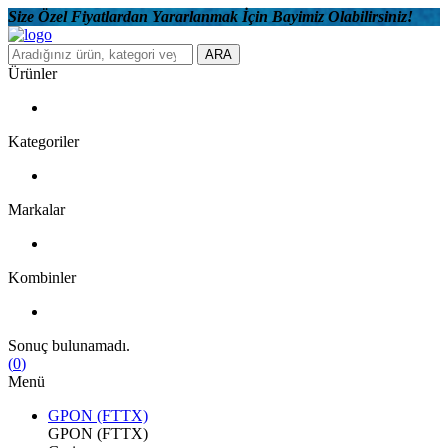
Size Özel Fiyatlardan Yararlanmak İçin Bayimiz Olabilirsiniz!
ARA
Ürünler
Kategoriler
Markalar
Kombinler
Sonuç bulunamadı.
(
0
)
Menü
GPON (FTTX)
GPON (FTTX)