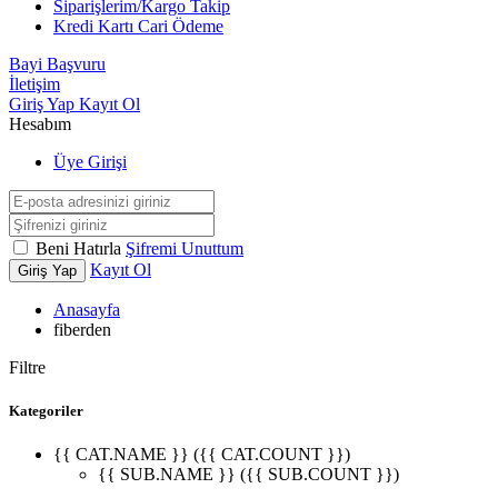
Siparişlerim/Kargo Takip
Kredi Kartı Cari Ödeme
Bayi Başvuru
İletişim
Giriş Yap
Kayıt Ol
Hesabım
Üye Girişi
Beni Hatırla
Şifremi Unuttum
Kayıt Ol
Giriş Yap
Anasayfa
fiberden
Filtre
Kategoriler
{{ CAT.NAME }} ({{ CAT.COUNT }})
{{ SUB.NAME }} ({{ SUB.COUNT }})