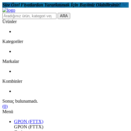
Size Özel Fiyatlardan Yararlanmak İçin Bayimiz Olabilirsiniz!
ARA
Ürünler
Kategoriler
Markalar
Kombinler
Sonuç bulunamadı.
(
0
)
Menü
GPON (FTTX)
GPON (FTTX)