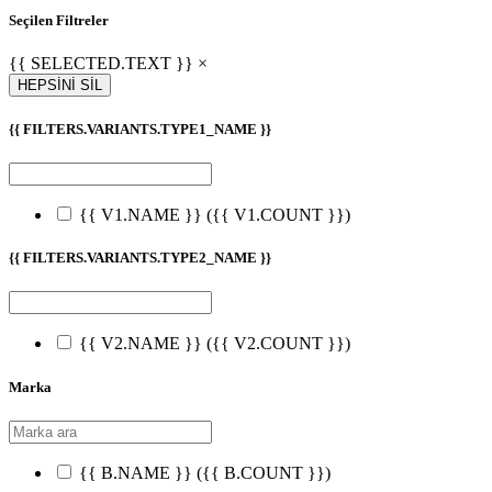
Seçilen Filtreler
{{ SELECTED.TEXT }} ×
HEPSİNİ SİL
{{ FILTERS.VARIANTS.TYPE1_NAME }}
{{ V1.NAME }}
({{ V1.COUNT }})
{{ FILTERS.VARIANTS.TYPE2_NAME }}
{{ V2.NAME }}
({{ V2.COUNT }})
Marka
{{ B.NAME }}
({{ B.COUNT }})