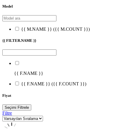
Model
{{ M.NAME }}
({{ M.COUNT }})
{{ FILTER.NAME }}
{{ F.NAME }}
{{ F.NAME }}
({{ F.COUNT }})
Fiyat
Seçimi Filtrele
Filtre