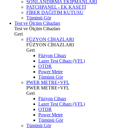
SONLANDIRMA EKİPMANLARI
PATCHPANEL - EK KASETİ
FİBER DAĞITIM KUTUSU
Tümünü Gör
Test ve Ölçüm Cihazları
Test ve Ölçüm Cihazları
Geri
FÜZYON CİHAZLARI
FÜZYON CİHAZLARI
Geri
Füzyon Cihazı
Lazer Test Cihazı (VFL)
OTDR
Power Metre
Tümünü Gör
PWER METRE+VFL
PWER METRE+VFL
Geri
Füzyon Cihazı
Lazer Test Cihazı (VFL)
OTDR
Power Metre
Tümünü Gör
Tümünü Gör