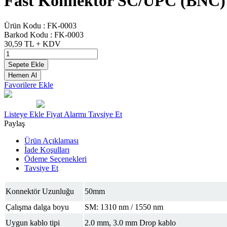
Fast Konnektör SC/UPC (BNC)
Ürün Kodu :
FK-0003
Barkod Kodu :
FK-0003
30,59
TL + KDV
Sepete Ekle
Hemen Al
Favorilere Ekle
Listeye Ekle
Fiyat Alarmı
Tavsiye Et
Paylaş
Ürün Açıklaması
İade Koşulları
Ödeme Seçenekleri
Tavsiye Et
Konnektör Uzunluğu
50mm
Çalışma dalga boyu
SM: 1310 nm / 1550 nm
Uygun kablo tipi
2.0 mm, 3.0 mm Drop kablo