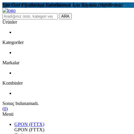
Size Özel Fiyatlardan Yararlanmak İçin Bayimiz Olabilirsiniz!
ARA
Ürünler
Kategoriler
Markalar
Kombinler
Sonuç bulunamadı.
(
0
)
Menü
GPON (FTTX)
GPON (FTTX)