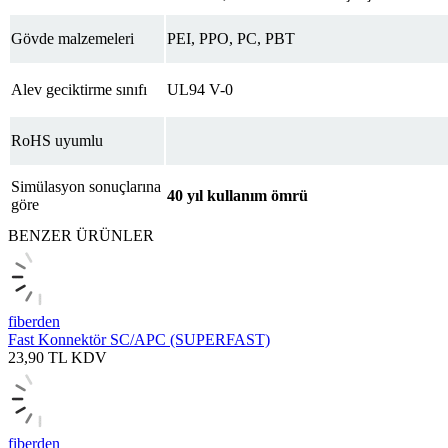
Gövde malzemeleri
PEI, PPO, PC, PBT
Alev geciktirme sınıfı
UL94 V-0
RoHS uyumlu
Simülasyon sonuçlarına
40 yıl kullanım ömrü
göre
BENZER ÜRÜNLER
fiberden
Fast Konnektör SC/APC (SUPERFAST)
23,90
TL
KDV
fiberden