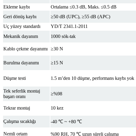
Ekleme kaybı
Ortalama ≤0.3 dB, Maks. ≤0.5 dB
Geri dönüş kaybı
≥50 dB (UPC), ≥55 dB (APC)
Uç yüzey standardı
YD/T 2341.1-2011
Mekanik dayanım
1000 sök-tak
Kablo çekme dayanımı
≥30 N
Burulma dayanımı
≥15 N
Düşme testi
1.5 m’den 10 düşme, performans kaybı yok
Tek seferlik montaj
≥%98
başarı oranı
Tekrar montaj
10 kez
Çalışma sıcaklığı
-40 ℃ ~ +80 ℃
Nemli ortam
%90 RH, 70 ℃ uzun süreli çalışma