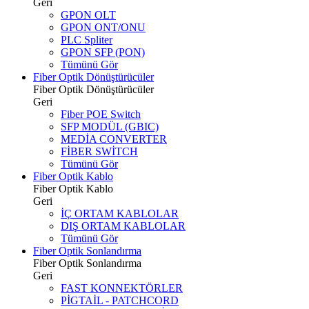
Geri
GPON OLT
GPON ONT/ONU
PLC Spliter
GPON SFP (PON)
Tümünü Gör
Fiber Optik Dönüştürücüler
Fiber Optik Dönüştürücüler
Geri
Fiber POE Switch
SFP MODÜL (GBIC)
MEDİA CONVERTER
FİBER SWİTCH
Tümünü Gör
Fiber Optik Kablo
Fiber Optik Kablo
Geri
İÇ ORTAM KABLOLAR
DIŞ ORTAM KABLOLAR
Tümünü Gör
Fiber Optik Sonlandırma
Fiber Optik Sonlandırma
Geri
FAST KONNEKTÖRLER
PİGTAİL - PATCHCORD