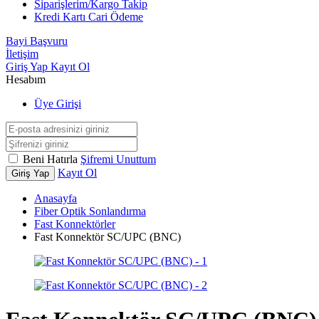
Siparişlerim/Kargo Takip
Kredi Kartı Cari Ödeme
Bayi Başvuru
İletişim
Giriş Yap
Kayıt Ol
Hesabım
Üye Girişi
Beni Hatırla
Şifremi Unuttum
Kayıt Ol
Giriş Yap
Anasayfa
Fiber Optik Sonlandırma
Fast Konnektörler
Fast Konnektör SC/UPC (BNC)