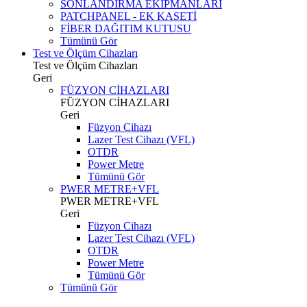
SONLANDIRMA EKİPMANLARI
PATCHPANEL - EK KASETİ
FİBER DAĞITIM KUTUSU
Tümünü Gör
Test ve Ölçüm Cihazları
Test ve Ölçüm Cihazları
Geri
FÜZYON CİHAZLARI
FÜZYON CİHAZLARI
Geri
Füzyon Cihazı
Lazer Test Cihazı (VFL)
OTDR
Power Metre
Tümünü Gör
PWER METRE+VFL
PWER METRE+VFL
Geri
Füzyon Cihazı
Lazer Test Cihazı (VFL)
OTDR
Power Metre
Tümünü Gör
Tümünü Gör