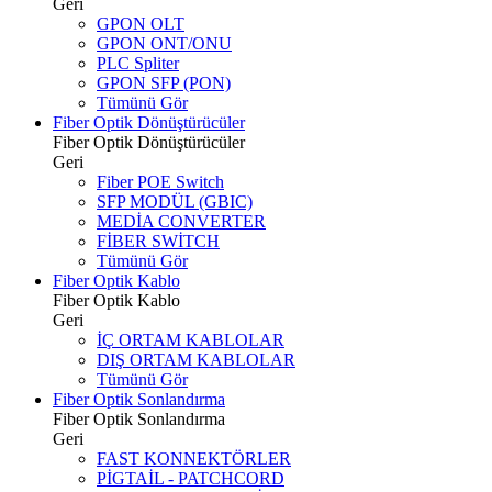
Geri
GPON OLT
GPON ONT/ONU
PLC Spliter
GPON SFP (PON)
Tümünü Gör
Fiber Optik Dönüştürücüler
Fiber Optik Dönüştürücüler
Geri
Fiber POE Switch
SFP MODÜL (GBIC)
MEDİA CONVERTER
FİBER SWİTCH
Tümünü Gör
Fiber Optik Kablo
Fiber Optik Kablo
Geri
İÇ ORTAM KABLOLAR
DIŞ ORTAM KABLOLAR
Tümünü Gör
Fiber Optik Sonlandırma
Fiber Optik Sonlandırma
Geri
FAST KONNEKTÖRLER
PİGTAİL - PATCHCORD