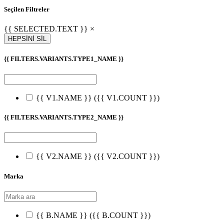
Seçilen Filtreler
{{ SELECTED.TEXT }} ×
HEPSİNİ SİL
{{ FILTERS.VARIANTS.TYPE1_NAME }}
{{ V1.NAME }}
({{ V1.COUNT }})
{{ FILTERS.VARIANTS.TYPE2_NAME }}
{{ V2.NAME }}
({{ V2.COUNT }})
Marka
{{ B.NAME }}
({{ B.COUNT }})