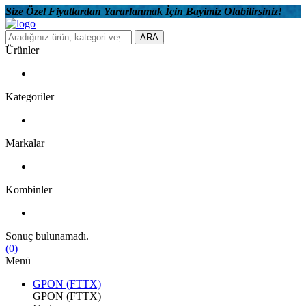
Size Özel Fiyatlardan Yararlanmak İçin Bayimiz Olabilirsiniz!
ARA
Ürünler
Kategoriler
Markalar
Kombinler
Sonuç bulunamadı.
(
0
)
Menü
GPON (FTTX)
GPON (FTTX)