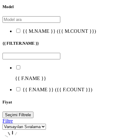
Model
{{ M.NAME }}
({{ M.COUNT }})
{{ FILTER.NAME }}
{{ F.NAME }}
{{ F.NAME }}
({{ F.COUNT }})
Fiyat
Seçimi Filtrele
Filtre