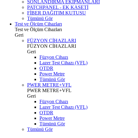
SONLANDIRMA EKİPMANLARI
PATCHPANEL - EK KASETİ
FİBER DAĞITIM KUTUSU
Tümünü Gör
Test ve Ölçüm Cihazları
Test ve Ölçüm Cihazları
Geri
FÜZYON CİHAZLARI
FÜZYON CİHAZLARI
Geri
Füzyon Cihazı
Lazer Test Cihazı (VFL)
OTDR
Power Metre
Tümünü Gör
PWER METRE+VFL
PWER METRE+VFL
Geri
Füzyon Cihazı
Lazer Test Cihazı (VFL)
OTDR
Power Metre
Tümünü Gör
Tümünü Gör