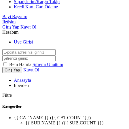
Siparişlerim/Kargo Takip
Kredi Kartı Cari Ödeme
Bayi Başvuru
İletişim
Giriş Yap
Kayıt Ol
Hesabım
Üye Girişi
Beni Hatırla
Şifremi Unuttum
Kayıt Ol
Giriş Yap
Anasayfa
fiberden
Filtre
Kategoriler
{{ CAT.NAME }} ({{ CAT.COUNT }})
{{ SUB.NAME }} ({{ SUB.COUNT }})