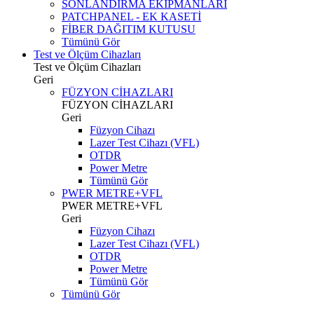
SONLANDIRMA EKİPMANLARI
PATCHPANEL - EK KASETİ
FİBER DAĞITIM KUTUSU
Tümünü Gör
Test ve Ölçüm Cihazları
Test ve Ölçüm Cihazları
Geri
FÜZYON CİHAZLARI
FÜZYON CİHAZLARI
Geri
Füzyon Cihazı
Lazer Test Cihazı (VFL)
OTDR
Power Metre
Tümünü Gör
PWER METRE+VFL
PWER METRE+VFL
Geri
Füzyon Cihazı
Lazer Test Cihazı (VFL)
OTDR
Power Metre
Tümünü Gör
Tümünü Gör