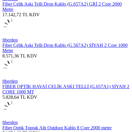
Fiber Çelik Askı Telli Drop Kablo (G.657A2) GRİ 2 Core 2000
Metre
17.142,72
TL
KDV
fiberden
Fiber Çelik Askı Telli Drop Kablo (G.567A2) SİYAH 2 Core 1000
Metre
8.571,36
TL
KDV
fiberden
FİBER OPTİK HAVAİ ÇELİK ASKI TELLİ (G.657A1) SİYAH 2
CORE 1000 MT
5.828,64
TL
KDV
fiberden
Fiber Optik Toprak Altı Outdoor Kablo 8 Core 2000 metre