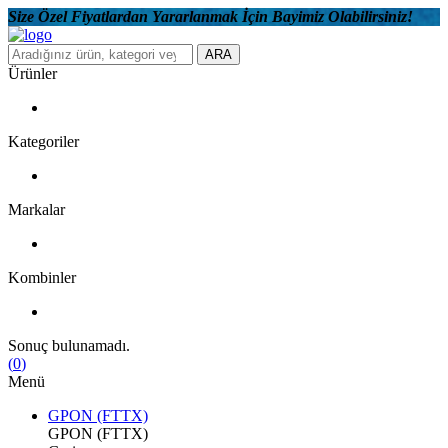
Size Özel Fiyatlardan Yararlanmak İçin Bayimiz Olabilirsiniz!
ARA
Ürünler
Kategoriler
Markalar
Kombinler
Sonuç bulunamadı.
(
0
)
Menü
GPON (FTTX)
GPON (FTTX)