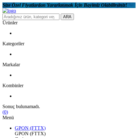
Size Özel Fiyatlardan Yararlanmak İçin Bayimiz Olabilirsiniz!
ARA
Ürünler
Kategoriler
Markalar
Kombinler
Sonuç bulunamadı.
(
0
)
Menü
GPON (FTTX)
GPON (FTTX)