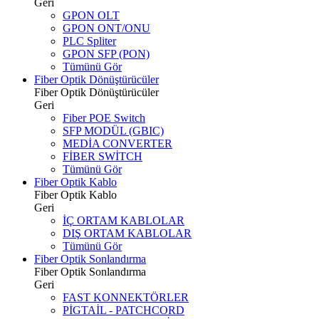
Geri
GPON OLT
GPON ONT/ONU
PLC Spliter
GPON SFP (PON)
Tümünü Gör
Fiber Optik Dönüştürücüler
Fiber Optik Dönüştürücüler
Geri
Fiber POE Switch
SFP MODÜL (GBIC)
MEDİA CONVERTER
FİBER SWİTCH
Tümünü Gör
Fiber Optik Kablo
Fiber Optik Kablo
Geri
İÇ ORTAM KABLOLAR
DIŞ ORTAM KABLOLAR
Tümünü Gör
Fiber Optik Sonlandırma
Fiber Optik Sonlandırma
Geri
FAST KONNEKTÖRLER
PİGTAİL - PATCHCORD