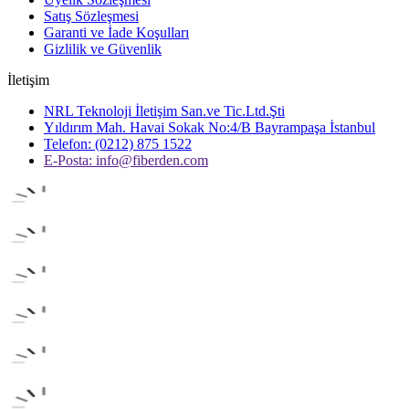
Satış Sözleşmesi
Garanti ve İade Koşulları
Gizlilik ve Güvenlik
İletişim
NRL Teknoloji İletişim San.ve Tic.Ltd.Şti
Yıldırım Mah. Havai Sokak No:4/B Bayrampaşa İstanbul
Telefon: (0212) 875 1522
E-Posta:
info@fiberden.com