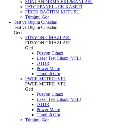
SONLANDIRMA EKİPMANLARI
PATCHPANEL - EK KASETİ
FİBER DAĞITIM KUTUSU
Tümünü Gör
Test ve Ölçüm Cihazları
Test ve Ölçüm Cihazları
Geri
FÜZYON CİHAZLARI
FÜZYON CİHAZLARI
Geri
Füzyon Cihazı
Lazer Test Cihazı (VFL)
OTDR
Power Metre
Tümünü Gör
PWER METRE+VFL
PWER METRE+VFL
Geri
Füzyon Cihazı
Lazer Test Cihazı (VFL)
OTDR
Power Metre
Tümünü Gör
Tümünü Gör