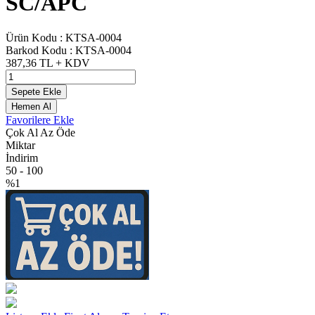
SC/APC
Ürün Kodu :
KTSA-0004
Barkod Kodu :
KTSA-0004
387,36
TL + KDV
Sepete Ekle
Hemen Al
Favorilere Ekle
Çok Al Az Öde
Miktar
İndirim
50
-
100
%1