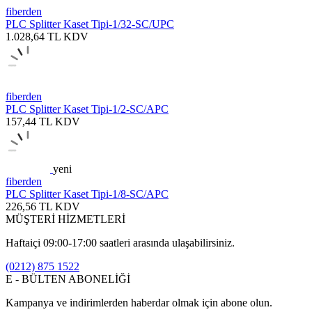
fiberden
PLC Splitter Kaset Tipi-1/32-SC/UPC
1.028,64
TL
KDV
fiberden
PLC Splitter Kaset Tipi-1/2-SC/APC
157,44
TL
KDV
yeni
fiberden
PLC Splitter Kaset Tipi-1/8-SC/APC
226,56
TL
KDV
MÜŞTERİ HİZMETLERİ
Haftaiçi 09:00-17:00 saatleri arasında ulaşabilirsiniz.
(0212) 875 1522
E - BÜLTEN ABONELİĞİ
Kampanya ve indirimlerden haberdar olmak için abone olun.