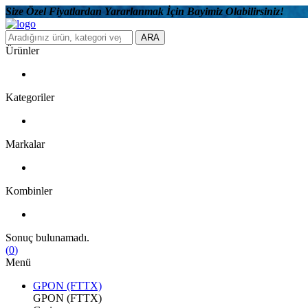
Size Özel Fiyatlardan Yararlanmak İçin Bayimiz Olabilirsiniz!
ARA
Ürünler
Kategoriler
Markalar
Kombinler
Sonuç bulunamadı.
(
0
)
Menü
GPON (FTTX)
GPON (FTTX)