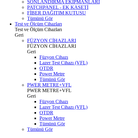
SONLANDIRMA EKİPMANLARI
PATCHPANEL - EK KASETİ
FİBER DAĞITIM KUTUSU
Tümünü Gör
Test ve Ölçüm Cihazları
Test ve Ölçüm Cihazları
Geri
FÜZYON CİHAZLARI
FÜZYON CİHAZLARI
Geri
Füzyon Cihazı
Lazer Test Cihazı (VFL)
OTDR
Power Metre
Tümünü Gör
PWER METRE+VFL
PWER METRE+VFL
Geri
Füzyon Cihazı
Lazer Test Cihazı (VFL)
OTDR
Power Metre
Tümünü Gör
Tümünü Gör