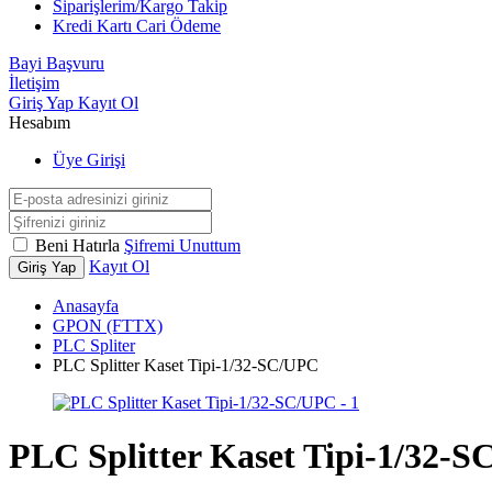
Siparişlerim/Kargo Takip
Kredi Kartı Cari Ödeme
Bayi Başvuru
İletişim
Giriş Yap
Kayıt Ol
Hesabım
Üye Girişi
Beni Hatırla
Şifremi Unuttum
Kayıt Ol
Giriş Yap
Anasayfa
GPON (FTTX)
PLC Spliter
PLC Splitter Kaset Tipi-1/32-SC/UPC
PLC Splitter Kaset Tipi-1/32-