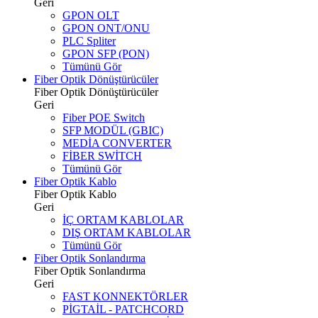
Geri
GPON OLT
GPON ONT/ONU
PLC Spliter
GPON SFP (PON)
Tümünü Gör
Fiber Optik Dönüştürücüler
Fiber Optik Dönüştürücüler
Geri
Fiber POE Switch
SFP MODÜL (GBIC)
MEDİA CONVERTER
FİBER SWİTCH
Tümünü Gör
Fiber Optik Kablo
Fiber Optik Kablo
Geri
İÇ ORTAM KABLOLAR
DIŞ ORTAM KABLOLAR
Tümünü Gör
Fiber Optik Sonlandırma
Fiber Optik Sonlandırma
Geri
FAST KONNEKTÖRLER
PİGTAİL - PATCHCORD