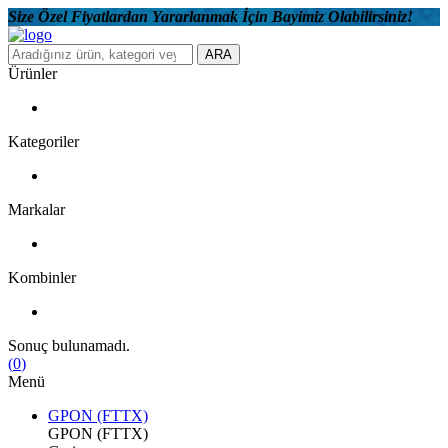
Size Özel Fiyatlardan Yararlanmak İçin Bayimiz Olabilirsiniz!
ARA
Ürünler
Kategoriler
Markalar
Kombinler
Sonuç bulunamadı.
(
0
)
Menü
GPON (FTTX)
GPON (FTTX)