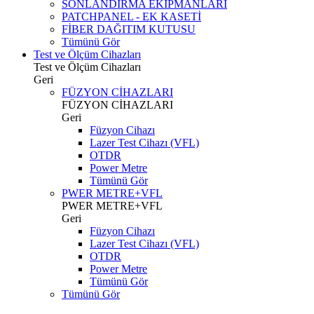
SONLANDIRMA EKİPMANLARI
PATCHPANEL - EK KASETİ
FİBER DAĞITIM KUTUSU
Tümünü Gör
Test ve Ölçüm Cihazları
Test ve Ölçüm Cihazları
Geri
FÜZYON CİHAZLARI
FÜZYON CİHAZLARI
Geri
Füzyon Cihazı
Lazer Test Cihazı (VFL)
OTDR
Power Metre
Tümünü Gör
PWER METRE+VFL
PWER METRE+VFL
Geri
Füzyon Cihazı
Lazer Test Cihazı (VFL)
OTDR
Power Metre
Tümünü Gör
Tümünü Gör