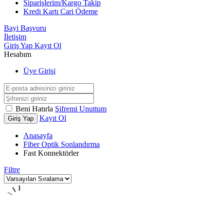
Siparişlerim/Kargo Takip
Kredi Kartı Cari Ödeme
Bayi Başvuru
İletişim
Giriş Yap
Kayıt Ol
Hesabım
Üye Girişi
Beni Hatırla
Şifremi Unuttum
Kayıt Ol
Giriş Yap
Anasayfa
Fiber Optik Sonlandırma
Fast Konnektörler
Filtre