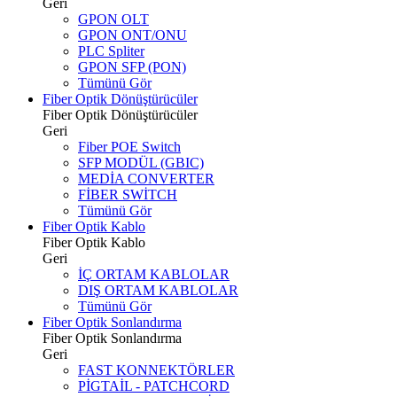
Geri
GPON OLT
GPON ONT/ONU
PLC Spliter
GPON SFP (PON)
Tümünü Gör
Fiber Optik Dönüştürücüler
Fiber Optik Dönüştürücüler
Geri
Fiber POE Switch
SFP MODÜL (GBIC)
MEDİA CONVERTER
FİBER SWİTCH
Tümünü Gör
Fiber Optik Kablo
Fiber Optik Kablo
Geri
İÇ ORTAM KABLOLAR
DIŞ ORTAM KABLOLAR
Tümünü Gör
Fiber Optik Sonlandırma
Fiber Optik Sonlandırma
Geri
FAST KONNEKTÖRLER
PİGTAİL - PATCHCORD