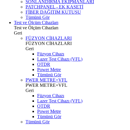
SONLANDIRMA EKİPMANLARI
PATCHPANEL - EK KASETİ
FİBER DAĞITIM KUTUSU
Tümünü Gör
Test ve Ölçüm Cihazları
Test ve Ölçüm Cihazları
Geri
FÜZYON CİHAZLARI
FÜZYON CİHAZLARI
Geri
Füzyon Cihazı
Lazer Test Cihazı (VFL)
OTDR
Power Metre
Tümünü Gör
PWER METRE+VFL
PWER METRE+VFL
Geri
Füzyon Cihazı
Lazer Test Cihazı (VFL)
OTDR
Power Metre
Tümünü Gör
Tümünü Gör