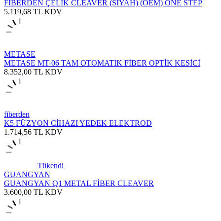
FİBERDEN ÇELİK CLEAVER (SİYAH) (OEM) ONE STEP
5.119,68
TL
KDV
METASE
METASE MT-06 TAM OTOMATIK FİBER OPTİK KESİCİ
8.352,00
TL
KDV
fiberden
K5 FÜZYON CİHAZI YEDEK ELEKTROD
1.714,56
TL
KDV
Tükendi
GUANGYAN
GUANGYAN Q1 METAL FİBER CLEAVER
3.600,00
TL
KDV