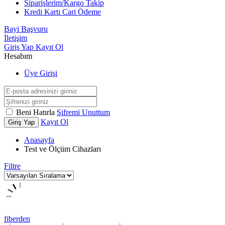
Siparişlerim/Kargo Takip
Kredi Kartı Cari Ödeme
Bayi Başvuru
İletişim
Giriş Yap
Kayıt Ol
Hesabım
Üye Girişi
Beni Hatırla
Şifremi Unuttum
Kayıt Ol
Giriş Yap
Anasayfa
Test ve Ölçüm Cihazları
Filtre
fiberden