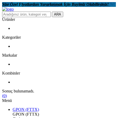
Size Özel Fiyatlardan Yararlanmak İçin Bayimiz Olabilirsiniz!
ARA
Ürünler
Kategoriler
Markalar
Kombinler
Sonuç bulunamadı.
(
0
)
Menü
GPON (FTTX)
GPON (FTTX)