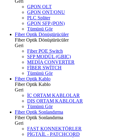
Geri
GPON OLT
GPON ONT/ONU
PLC Spliter
GPON SFP (PON)
Tümünü Gör
Fiber Optik Dönüştürücüler
Fiber Optik Dönüştürücüler
Geri
Fiber POE Switch
SFP MODÜL (GBIC)
MEDİA CONVERTER
FİBER SWİTCH
Tümünü Gör
Fiber Optik Kablo
Fiber Optik Kablo
Geri
İÇ ORTAM KABLOLAR
DIŞ ORTAM KABLOLAR
Tümünü Gör
Fiber Optik Sonlandırma
Fiber Optik Sonlandırma
Geri
FAST KONNEKTÖRLER
PİGTAİL - PATCHCORD