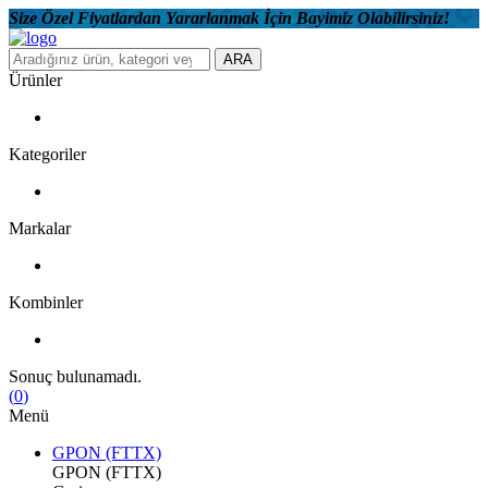
Size Özel Fiyatlardan Yararlanmak İçin Bayimiz Olabilirsiniz!
ARA
Ürünler
Kategoriler
Markalar
Kombinler
Sonuç bulunamadı.
(
0
)
Menü
GPON (FTTX)
GPON (FTTX)