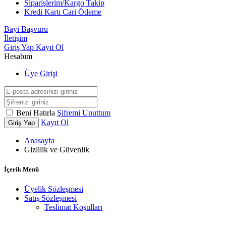
Siparişlerim/Kargo Takip
Kredi Kartı Cari Ödeme
Bayi Başvuru
İletişim
Giriş Yap
Kayıt Ol
Hesabım
Üye Girişi
Beni Hatırla
Şifremi Unuttum
Kayıt Ol
Giriş Yap
Anasayfa
Gizlilik ve Güvenlik
İçerik Menü
Üyelik Sözleşmesi
Satış Sözleşmesi
Teslimat Koşulları