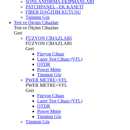
SONLANDIRMA EKİPMANLARI
PATCHPANEL - EK KASETİ
FİBER DAĞITIM KUTUSU
Tümünü Gör
Test ve Ölçüm Cihazları
Test ve Ölçüm Cihazları
Geri
FÜZYON CİHAZLARI
FÜZYON CİHAZLARI
Geri
Füzyon Cihazı
Lazer Test Cihazı (VFL)
OTDR
Power Metre
Tümünü Gör
PWER METRE+VFL
PWER METRE+VFL
Geri
Füzyon Cihazı
Lazer Test Cihazı (VFL)
OTDR
Power Metre
Tümünü Gör
Tümünü Gör