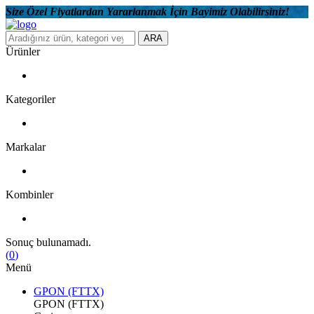
Size Özel Fiyatlardan Yararlanmak İçin Bayimiz Olabilirsiniz!
ARA
Ürünler
Kategoriler
Markalar
Kombinler
Sonuç bulunamadı.
(
0
)
Menü
GPON (FTTX)
GPON (FTTX)