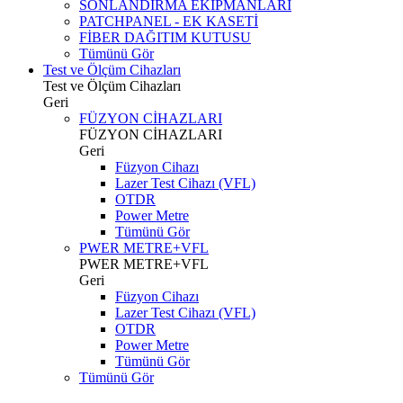
SONLANDIRMA EKİPMANLARI
PATCHPANEL - EK KASETİ
FİBER DAĞITIM KUTUSU
Tümünü Gör
Test ve Ölçüm Cihazları
Test ve Ölçüm Cihazları
Geri
FÜZYON CİHAZLARI
FÜZYON CİHAZLARI
Geri
Füzyon Cihazı
Lazer Test Cihazı (VFL)
OTDR
Power Metre
Tümünü Gör
PWER METRE+VFL
PWER METRE+VFL
Geri
Füzyon Cihazı
Lazer Test Cihazı (VFL)
OTDR
Power Metre
Tümünü Gör
Tümünü Gör