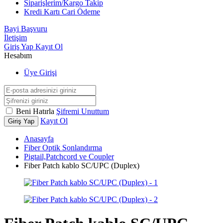
Siparişlerim/Kargo Takip
Kredi Kartı Cari Ödeme
Bayi Başvuru
İletişim
Giriş Yap
Kayıt Ol
Hesabım
Üye Girişi
Beni Hatırla
Şifremi Unuttum
Kayıt Ol
Giriş Yap
Anasayfa
Fiber Optik Sonlandırma
Pigtail,Patchcord ve Coupler
Fiber Patch kablo SC/UPC (Duplex)