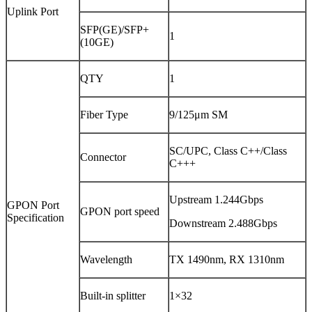
Uplink Port
SFP(GE)/SFP+
1
(10GE)
QTY
1
Fiber Type
9/125μm SM
SC/UPC, Class C++/Class
Connector
C+++
Upstream 1.244Gbps
GPON Port
GPON port speed
Specification
Downstream 2.488Gbps
Wavelength
TX 1490nm, RX 1310nm
Built-in splitter
1×32