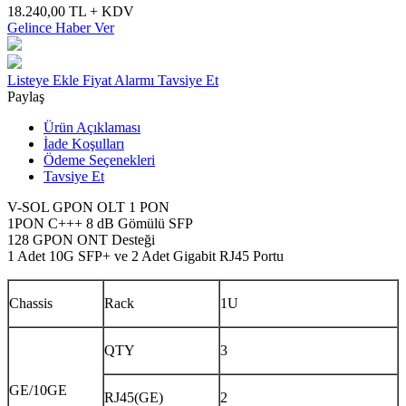
18.240,00
TL + KDV
Gelince Haber Ver
Listeye Ekle
Fiyat Alarmı
Tavsiye Et
Paylaş
Ürün Açıklaması
İade Koşulları
Ödeme Seçenekleri
Tavsiye Et
V-SOL GPON OLT 1 PON
1PON C+++ 8 dB Gömülü SFP
128 GPON ONT Desteği
1 Adet 10G SFP+ ve 2 Adet Gigabit RJ45 Portu
Chassis
Rack
1U
QTY
3
GE/10GE
RJ45(GE)
2