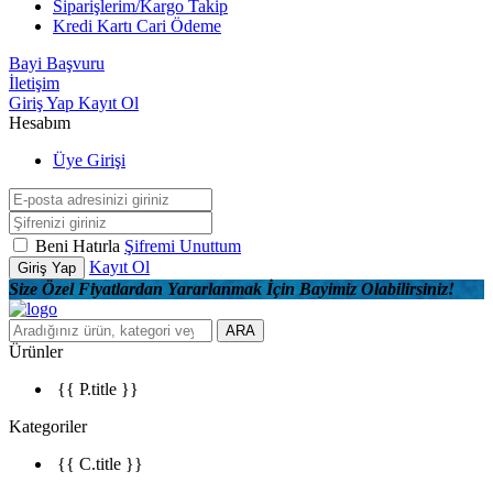
Siparişlerim/Kargo Takip
Kredi Kartı Cari Ödeme
Bayi Başvuru
İletişim
Giriş Yap
Kayıt Ol
Hesabım
Üye Girişi
Beni Hatırla
Şifremi Unuttum
Kayıt Ol
Giriş Yap
Size Özel Fiyatlardan Yararlanmak İçin Bayimiz Olabilirsiniz!
ARA
Ürünler
{{ P.title }}
Kategoriler
{{ C.title }}