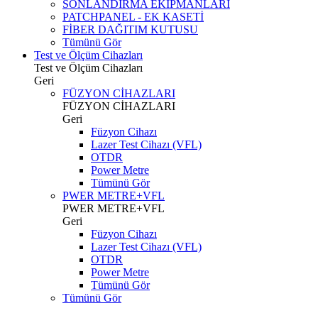
SONLANDIRMA EKİPMANLARI
PATCHPANEL - EK KASETİ
FİBER DAĞITIM KUTUSU
Tümünü Gör
Test ve Ölçüm Cihazları
Test ve Ölçüm Cihazları
Geri
FÜZYON CİHAZLARI
FÜZYON CİHAZLARI
Geri
Füzyon Cihazı
Lazer Test Cihazı (VFL)
OTDR
Power Metre
Tümünü Gör
PWER METRE+VFL
PWER METRE+VFL
Geri
Füzyon Cihazı
Lazer Test Cihazı (VFL)
OTDR
Power Metre
Tümünü Gör
Tümünü Gör