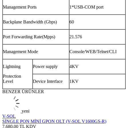
Management Ports
1*USB-COM port
Backplane Bandwidth (Gbps)
60
Port Forwarding Rate(Mpps)
21.576
Management Mode
Console/WEB/Telnet/CLI
Lightning
Power supply
4KV
Protection
Level
Device Interface
1KV
BENZER ÜRÜNLER
yeni
V-SOL
SİNGLE PON MİNİ GPON OLT (V-SOL V1600GS-R)
7.680,00
TL
KDV