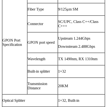
Fiber Type
9/125μm SM
SC/UPC, Class C++/Class
Connector
C+++
Upstream 1.244Gbps
GPON Port
GPON port speed
Specification
Downstream 2.488Gbps
Wavelength
TX 1490nm, RX 1310nm
Built-in splitter
1×32
Transmission
20KM
Distance
Optical Splitter
1×32, Built-in