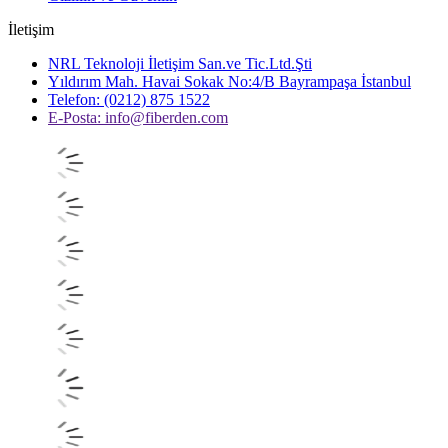
İletişim
NRL Teknoloji İletişim San.ve Tic.Ltd.Şti
Yıldırım Mah. Havai Sokak No:4/B Bayrampaşa İstanbul
Telefon: (0212) 875 1522
E-Posta:
info@fiberden.com