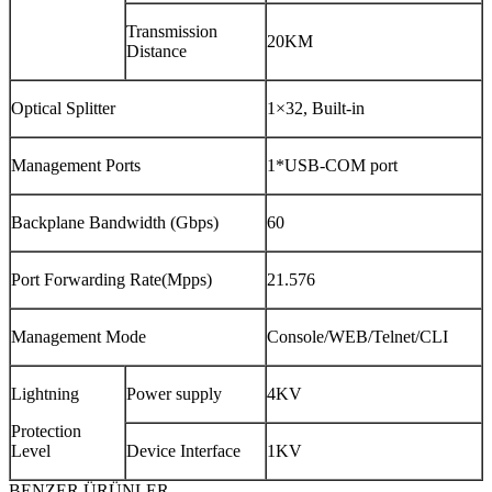
Transmission
20KM
Distance
Optical Splitter
1×32, Built-in
Management Ports
1*USB-COM port
Backplane Bandwidth (Gbps)
60
Port Forwarding Rate(Mpps)
21.576
Management Mode
Console/WEB/Telnet/CLI
Lightning
Power supply
4KV
Protection
Level
Device Interface
1KV
BENZER ÜRÜNLER