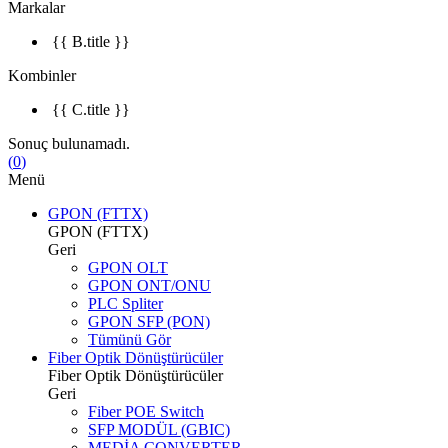
Markalar
{{ B.title }}
Kombinler
{{ C.title }}
Sonuç bulunamadı.
(
0
)
Menü
GPON (FTTX)
GPON (FTTX)
Geri
GPON OLT
GPON ONT/ONU
PLC Spliter
GPON SFP (PON)
Tümünü Gör
Fiber Optik Dönüştürücüler
Fiber Optik Dönüştürücüler
Geri
Fiber POE Switch
SFP MODÜL (GBIC)
MEDİA CONVERTER