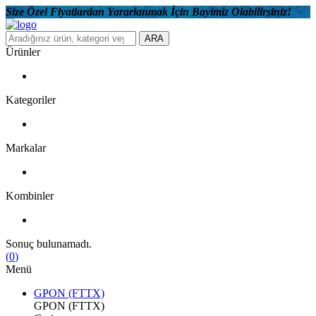
Size Özel Fiyatlardan Yararlanmak İçin Bayimiz Olabilirsiniz!
ARA
Ürünler
Kategoriler
Markalar
Kombinler
Sonuç bulunamadı.
(
0
)
Menü
GPON (FTTX)
GPON (FTTX)