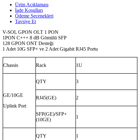
Ürün Açıklaması
İade Koşulları
Ödeme Seçenekleri
Tavsiye Et
V-SOL GPON OLT 1 PON
1PON C+++ 8 dB Gömülü SFP
128 GPON ONT Desteği
1 Adet 10G SFP+ ve 2 Adet Gigabit RJ45 Portu
Chassis
Rack
1U
QTY
3
GE/10GE
RJ45(GE)
2
Uplink Port
SFP(GE)/SFP+
1
(10GE)
QTY
1