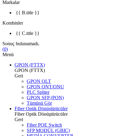
Markalar
{{ B.title }}
Kombinler
{{ C.title }}
Sonuç bulunamadı.
(
0
)
Menü
GPON (FTTX)
GPON (FTTX)
Geri
GPON OLT
GPON ONT/ONU
PLC Spliter
GPON SFP (PON)
Tümünü Gör
Fiber Optik Dönüştürücüler
Fiber Optik Dönüştürücüler
Geri
Fiber POE Switch
SFP MODÜL (GBIC)
MEDİA CONVERTER