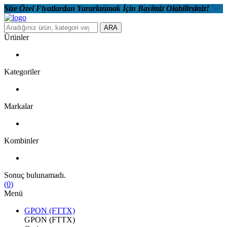
Size Özel Fiyatlardan Yararlanmak İçin Bayimiz Olabilirsiniz!
ARA
Ürünler
Kategoriler
Markalar
Kombinler
Sonuç bulunamadı.
(
0
)
Menü
GPON (FTTX)
GPON (FTTX)