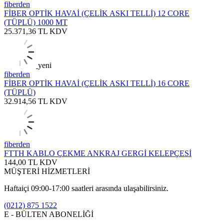
fiberden
FİBER OPTİK HAVAİ (ÇELİK ASKI TELLİ) 12 CORE
(TÜPLÜ) 1000 MT
25.371,36
TL
KDV
yeni
fiberden
FİBER OPTİK HAVAİ (ÇELİK ASKI TELLİ) 16 CORE
(TÜPLÜ)
32.914,56
TL
KDV
fiberden
FTTH KABLO ÇEKME ANKRAJ GERGİ KELEPÇESİ
144,00
TL
KDV
MÜŞTERİ HİZMETLERİ
Haftaiçi 09:00-17:00 saatleri arasında ulaşabilirsiniz.
(0212) 875 1522
E - BÜLTEN ABONELİĞİ