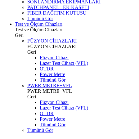
SONLANDIRMA EKİPMANLARI
PATCHPANEL - EK KASETİ
FİBER DAĞITIM KUTUSU
Tümünü Gör
Test ve Ölçüm Cihazları
Test ve Ölçüm Cihazları
Geri
FÜZYON CİHAZLARI
FÜZYON CİHAZLARI
Geri
Füzyon Cihazı
Lazer Test Cihazı (VFL)
OTDR
Power Metre
Tümünü Gör
PWER METRE+VFL
PWER METRE+VFL
Geri
Füzyon Cihazı
Lazer Test Cihazı (VFL)
OTDR
Power Metre
Tümünü Gör
Tümünü Gör