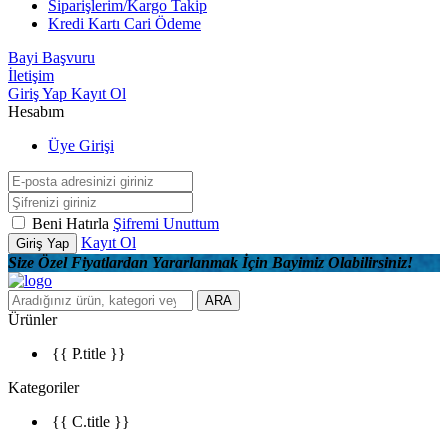
Siparişlerim/Kargo Takip
Kredi Kartı Cari Ödeme
Bayi Başvuru
İletişim
Giriş Yap
Kayıt Ol
Hesabım
Üye Girişi
Beni Hatırla
Şifremi Unuttum
Kayıt Ol
Giriş Yap
Size Özel Fiyatlardan Yararlanmak İçin Bayimiz Olabilirsiniz!
ARA
Ürünler
{{ P.title }}
Kategoriler
{{ C.title }}