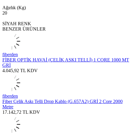
Ağırlık (Kg)
20
SİYAH RENK
BENZER ÜRÜNLER
fiberden
FİBER OPTİK HAVAİ (ÇELİK ASKI TELLİ) 1 CORE 1000 MT
GRİ
4.045,92
TL
KDV
fiberden
Fiber Çelik Askı Telli Drop Kablo (G.657A2) GRİ 2 Core 2000
Metre
17.142,72
TL
KDV