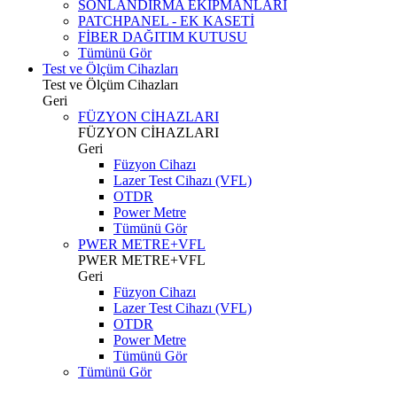
SONLANDIRMA EKİPMANLARI
PATCHPANEL - EK KASETİ
FİBER DAĞITIM KUTUSU
Tümünü Gör
Test ve Ölçüm Cihazları
Test ve Ölçüm Cihazları
Geri
FÜZYON CİHAZLARI
FÜZYON CİHAZLARI
Geri
Füzyon Cihazı
Lazer Test Cihazı (VFL)
OTDR
Power Metre
Tümünü Gör
PWER METRE+VFL
PWER METRE+VFL
Geri
Füzyon Cihazı
Lazer Test Cihazı (VFL)
OTDR
Power Metre
Tümünü Gör
Tümünü Gör