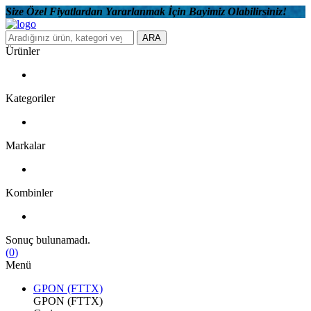
Size Özel Fiyatlardan Yararlanmak İçin Bayimiz Olabilirsiniz!
ARA
Ürünler
Kategoriler
Markalar
Kombinler
Sonuç bulunamadı.
(
0
)
Menü
GPON (FTTX)
GPON (FTTX)