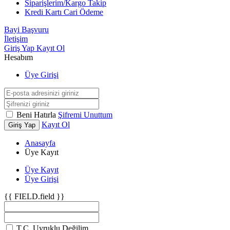
Siparişlerim/Kargo Takip
Kredi Kartı Cari Ödeme
Bayi Başvuru
İletişim
Giriş Yap
Kayıt Ol
Hesabım
Üye Girişi
Beni Hatırla
Şifremi Unuttum
Kayıt Ol
Giriş Yap
Anasayfa
Üye Kayıt
Üye Kayıt
Üye Girişi
{{ FIELD.field }}
T.C. Uyruklu Değilim