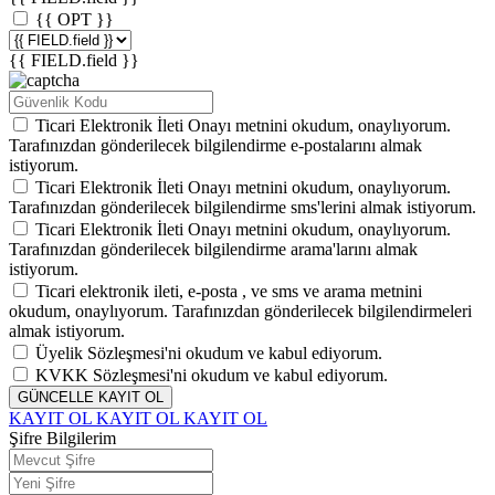
{{ OPT }}
{{ FIELD.field }}
Ticari Elektronik İleti Onayı
metnini okudum, onaylıyorum.
Tarafınızdan gönderilecek bilgilendirme e-postalarını almak
istiyorum.
Ticari Elektronik İleti Onayı
metnini okudum, onaylıyorum.
Tarafınızdan gönderilecek bilgilendirme sms'lerini almak istiyorum.
Ticari Elektronik İleti Onayı
metnini okudum, onaylıyorum.
Tarafınızdan gönderilecek bilgilendirme arama'larını almak
istiyorum.
Ticari elektronik ileti,
e-posta
,
ve
sms
ve
arama
metnini
okudum, onaylıyorum. Tarafınızdan gönderilecek bilgilendirmeleri
almak istiyorum.
Üyelik Sözleşmesi'ni
okudum ve kabul ediyorum.
KVKK Sözleşmesi'ni
okudum ve kabul ediyorum.
GÜNCELLE
KAYIT OL
KAYIT OL
KAYIT OL
KAYIT OL
Şifre Bilgilerim