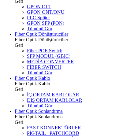
Geri
GPON OLT
GPON ONT/ONU
PLC Spliter
GPON SFP (PON)
Tümünü Gör
Fiber Optik Dönüştürücüler
Fiber Optik Dönüştürücüler
Geri
Fiber POE Switch
SFP MODÜL (GBIC)
MEDİA CONVERTER
FİBER SWİTCH
Tümünü Gör
Fiber Optik Kablo
Fiber Optik Kablo
Geri
İÇ ORTAM KABLOLAR
DIŞ ORTAM KABLOLAR
Tümünü Gör
Fiber Optik Sonlandırma
Fiber Optik Sonlandırma
Geri
FAST KONNEKTÖRLER
PİGTAİL - PATCHCORD