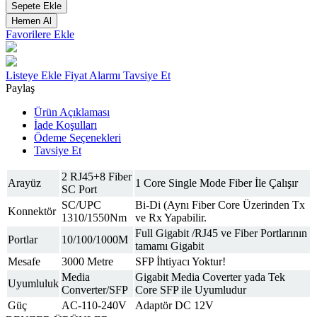
Sepete Ekle
Hemen Al
Favorilere Ekle
Listeye Ekle
Fiyat Alarmı
Tavsiye Et
Paylaş
Ürün Açıklaması
İade Koşulları
Ödeme Seçenekleri
Tavsiye Et
2 RJ45+8 Fiber
Arayüz
1 Core Single Mode Fiber İle Çalışır
SC Port
SC/UPC
Bi-Di (Aynı Fiber Core Üzerinden Tx
Konnektör
1310/1550Nm
ve Rx Yapabilir.
Full Gigabit /RJ45 ve Fiber Portlarının
Portlar
10/100/1000M
tamamı Gigabit
Mesafe
3000 Metre
SFP İhtiyacı Yoktur!
Media
Gigabit Media Coverter yada Tek
Uyumluluk
Converter/SFP
Core SFP ile Uyumludur
Güç
AC-110-240V
Adaptör DC 12V