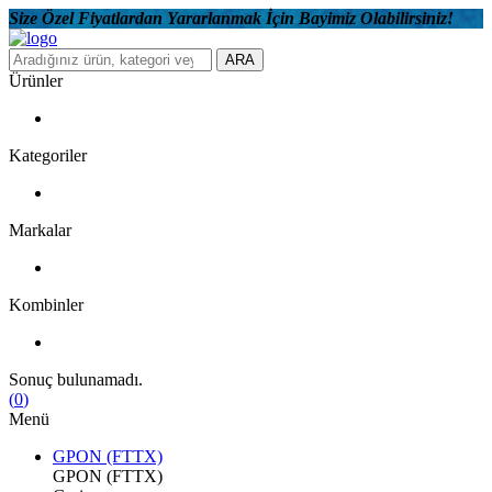
Size Özel Fiyatlardan Yararlanmak İçin Bayimiz Olabilirsiniz!
ARA
Ürünler
Kategoriler
Markalar
Kombinler
Sonuç bulunamadı.
(
0
)
Menü
GPON (FTTX)
GPON (FTTX)