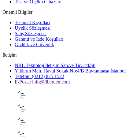
Test ve Ölçüm Cihazları
Önemli Bilgiler
Teslimat Koşulları
Üyelik Sözleşmesi
Satış Sözleşmesi
Garanti ve İade Koşulları
Gizlilik ve Güvenlik
İletişim
NRL Teknoloji İletişim San.ve Tic.Ltd.Şti
Yıldırım Mah. Havai Sokak No:4/B Bayrampaşa İstanbul
Telefon: (0212) 875 1522
E-Posta:
info@fiberden.com