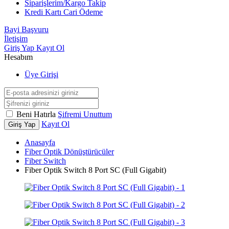
Siparişlerim/Kargo Takip
Kredi Kartı Cari Ödeme
Bayi Başvuru
İletişim
Giriş Yap
Kayıt Ol
Hesabım
Üye Girişi
Beni Hatırla
Şifremi Unuttum
Kayıt Ol
Giriş Yap
Anasayfa
Fiber Optik Dönüştürücüler
Fiber Switch
Fiber Optik Switch 8 Port SC (Full Gigabit)