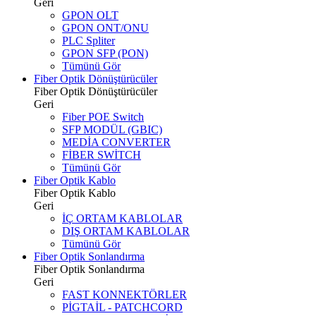
Geri
GPON OLT
GPON ONT/ONU
PLC Spliter
GPON SFP (PON)
Tümünü Gör
Fiber Optik Dönüştürücüler
Fiber Optik Dönüştürücüler
Geri
Fiber POE Switch
SFP MODÜL (GBIC)
MEDİA CONVERTER
FİBER SWİTCH
Tümünü Gör
Fiber Optik Kablo
Fiber Optik Kablo
Geri
İÇ ORTAM KABLOLAR
DIŞ ORTAM KABLOLAR
Tümünü Gör
Fiber Optik Sonlandırma
Fiber Optik Sonlandırma
Geri
FAST KONNEKTÖRLER
PİGTAİL - PATCHCORD