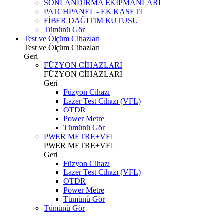
SONLANDIRMA EKİPMANLARI
PATCHPANEL - EK KASETİ
FİBER DAĞITIM KUTUSU
Tümünü Gör
Test ve Ölçüm Cihazları
Test ve Ölçüm Cihazları
Geri
FÜZYON CİHAZLARI
FÜZYON CİHAZLARI
Geri
Füzyon Cihazı
Lazer Test Cihazı (VFL)
OTDR
Power Metre
Tümünü Gör
PWER METRE+VFL
PWER METRE+VFL
Geri
Füzyon Cihazı
Lazer Test Cihazı (VFL)
OTDR
Power Metre
Tümünü Gör
Tümünü Gör